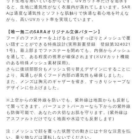
ット生地を用いているからです。UVカット率だけを追求す
ると、生地に通気性がなく衣服内が蒸れてしまいます。SAR
Aは適度な通気性とソフトな肌触りで快適な着心地を叶えな
がら、高いUVカット率を実現しています。
【唯一無二のSARAオリジナル立体パターン】
フードのファスナーを上げると顔をすっぽりとメッシュで覆
い隠すことができる特殊設計(実用新案登録 登録第324021
1号)。最上部までファスナーを閉めても、内側からメッシュ
を通して、ある程度の視界が確保されます(※UVカット機能
のある特殊メッシュ素材採用)。
さらに後頭部部分もメッシュ切り替えデザインにすることに
より、風通しが良くフード内部の通気性も確保しました。
また、メンズは胸元のギャザーを省き、すっきりシャープな
デザインに仕上げました。
※上空からの紫外線を防いでも、紫外線は地面からも反射し
て襲ってきます。パーフェクトパーカーなら下からの紫外線
も防御可能で、あなたの大切なお肌を守ります。(紫外線は
アスファルトだけでなく地面や水辺でも反射します)
注：メッシュで顔を覆った状態での動きには十分な注意を払
い、乗り物などは運転しないでください。