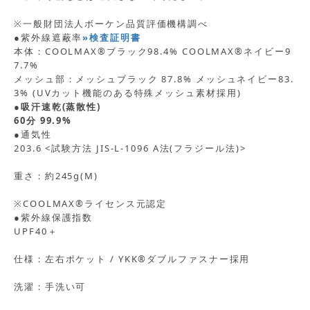
※一般財団法人ボーケン品質評価機構調べ
●紫外線遮蔽率
»検査証明書
本体：COOLMAX®ブラック98.4% COOLMAX®ネイビー9
7.7%
メッシュ部：メッシュブラック 87.8% メッシュネイビー83.
3% (UVカット機能のある特殊メッシュ素材採用)
●吸汗速乾(蒸散性)
60分 99.9%
●通気性
203.6 <試験方法 JIS-L-1096 A法(フラジール法)>
重さ：約245g(M)
※COOLMAX®ライセンス元認定
●紫外線保護指数
UPF40＋
仕様：左右ポケット / YKK®ダブルファスナー採用
洗濯：手洗い可