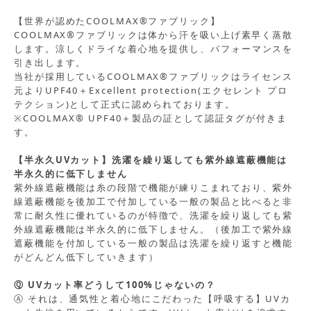
【世界が認めたCOOLMAX®ファブリック】
COOLMAX®ファブリックは体から汗を吸い上げ素早く蒸散
します。涼しくドライな着心地を提供し、パフォーマンスを
引き出します。
当社が採用しているCOOLMAX®ファブリックはライセンス
元よりUPF40＋Excellent protection(エクセレント プロ
テクション)として正式に認められております。
※COOLMAX® UPF40＋製品の証として認証タグが付きま
す。
【半永久UVカット】洗濯を繰り返しても紫外線遮蔽機能は
半永久的に低下しません
紫外線遮蔽機能は糸の段階で機能が練りこまれており、紫外
線遮蔽機能を後加工で付加している一般の製品と比べると非
常に耐久性に優れているのが特徴で、洗濯を繰り返しても紫
外線遮蔽機能は半永久的に低下しません。（後加工で紫外線
遮蔽機能を付加している一般の製品は洗濯を繰り返すと機能
がどんどん低下していきます）
Ⓠ UVカット率どうして100%じゃないの？
Ⓐ それは、通気性と着心地にこだわった【呼吸する】UVカ