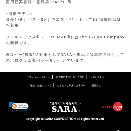
実用新案登録：登録第3240211号
<撮影モデル>
身長179 | バスト89 | ウエスト71 | ヒップ88 撮影時はM
を着用
クールマックス®（COOLMAX®）はThe LYCRA Company
の商標です。
※コピー(模倣)品対策としてSARA正規品には本物の証として
のホログラム識別シールが付いています。
プライバシーポリシー
特定商取引法に基づく表記
お問い合わせ
返品・交換について
はじめてご利用のお客様へ
運営会社
copyright (c) SARA CORPORATION all rights reserved.