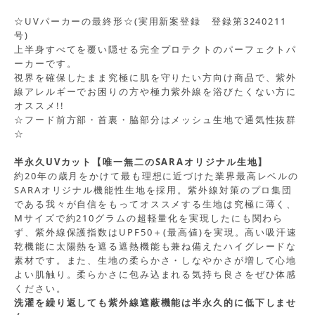
☆UVパーカーの最終形☆(実用新案登録 登録第3240211
号)
上半身すべてを覆い隠せる完全プロテクトのパーフェクトパ
ーカーです。
視界を確保したまま究極に肌を守りたい方向け商品で、紫外
線アレルギーでお困りの方や極力紫外線を浴びたくない方に
オススメ!!
☆フード前方部・首裏・脇部分はメッシュ生地で通気性抜群
☆
半永久UVカット【唯一無二のSARAオリジナル生地】
約20年の歳月をかけて最も理想に近づけた業界最高レベルの
SARAオリジナル機能性生地を採用。紫外線対策のプロ集団
である我々が自信をもってオススメする生地は究極に薄く、
Mサイズで約210グラムの超軽量化を実現したにも関わら
ず、紫外線保護指数はUPF50＋(最高値)を実現。高い吸汗速
乾機能に太陽熱を遮る遮熱機能も兼ね備えたハイグレードな
素材です。また、生地の柔らかさ・しなやかさが増して心地
よい肌触り。柔らかさに包み込まれる気持ち良さをぜひ体感
ください。
洗濯を繰り返しても紫外線遮蔽機能は半永久的に低下しませ