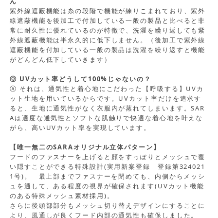
ん
紫外線遮蔽機能は糸の段階で機能が練りこまれており、紫外
線遮蔽機能を後加工で付加している一般の製品と比べると非
常に耐久性に優れているのが特徴で、洗濯を繰り返しても紫
外線遮蔽機能は半永久的に低下しません。（後加工で紫外線
遮蔽機能を付加している一般の製品は洗濯を繰り返すと機能
がどんどん低下していきます）
Ⓠ UVカット率どうして100%じゃないの？
Ⓐ それは、通気性と着心地にこだわった【呼吸する】UVカ
ット生地を用いているからです。UVカット率だけを追求す
ると、生地に通気性がなく衣服内が蒸れてしまいます。SAR
Aは適度な通気性とソフトな肌触りで快適な着心地を叶えな
がら、高いUVカット率を実現しています。
【唯一無二のSARAオリジナル立体パターン】
フードのファスナーを上げると顔をすっぽりとメッシュで覆
い隠すことができる特殊設計(実用新案登録 登録第324021
1号)。 最上部までファスナーを閉めても、内側からメッシ
ュを通して、ある程度の視界が確保されます(UVカット機能
のある特殊メッシュ素材採用)。
さらに後頭部部分もメッシュ切り替えデザインにすることに
より、風通しが良くフード内部の通気性も確保しました。