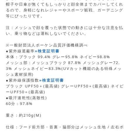
帽子や日傘が無くてもしっかりと顔全体までカバーしてくれ
るので、身軽になれレジャーやスポーツ観戦、ガーデニング
等にぴったりです。
注：メッシュで顔を覆った状態での動きには十分な注意を払
い、乗り物などは運転しないでください。
※一般財団法人ボーケン品質評価機構調べ
●紫外線遮蔽率
»検査証明書
本体：ブラック 99.4% グレー95.8% ネイビー98.8%
メッシュ部：メッシュブラック 87.8% メッシュグレー72.
3% メッシュネイビー83.3%(UVカット機能のある特殊メッ
シュ素材採用)
●紫外線保護指数
»検査証明書
ブラック UPF50＋(最高値) グレーUPF50＋(最高値) ネイビ
ーUPF50＋(最高値)
●吸汗速乾性(蒸散性)
60分：97.8%
重さ：約210g(M)
仕様：フード前方部・首裏・脇部分はメッシュ生地 / 左右ポ